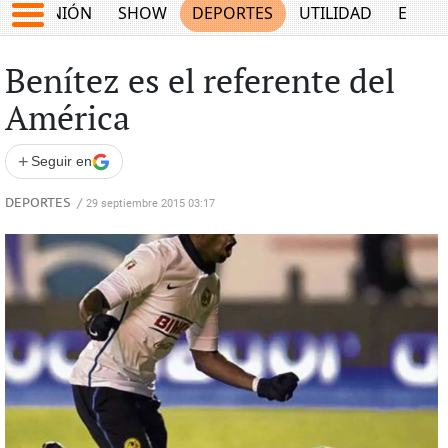
OPINIÓN
SHOW
DEPORTES
UTILIDAD
ECON
Benítez es el referente del
América
+
Seguir en
DEPORTES
/
29 septiembre 2015 03:17