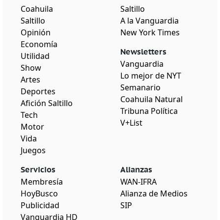
Coahuila
Saltillo
Saltillo
A la Vanguardia
Opinión
New York Times
Economía
Newsletters
Utilidad
Vanguardia
Show
Lo mejor de NYT
Artes
Semanario
Deportes
Coahuila Natural
Afición Saltillo
Tribuna Política
Tech
V+List
Motor
Vida
Juegos
Servicios
Alianzas
Membresía
WAN-IFRA
HoyBusco
Alianza de Medios
Publicidad
SIP
Vanguardia HD