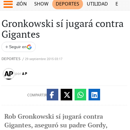
OPINIÓN
SHOW
DEPORTES
UTILIDAD
ECON
Gronkowski sí jugará contra
Gigantes
+
Seguir en
DEPORTES
/
29 septiembre 2015 03:17
AP
por
COMPARTIR
Rob Gronkowski sí jugará contra
Gigantes, aseguró su padre Gordy,