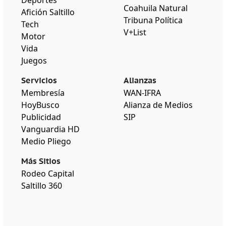
Deportes
Coahuila Natural
Afición Saltillo
Tribuna Política
Tech
V+List
Motor
Vida
Juegos
Servicios
Alianzas
Membresía
WAN-IFRA
HoyBusco
Alianza de Medios
Publicidad
SIP
Vanguardia HD
Medio Pliego
Más Sitios
Rodeo Capital
Saltillo 360