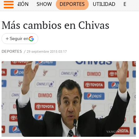
OPINIÓN
SHOW
DEPORTES
UTILIDAD
ECON
Más cambios en Chivas
+
Seguir en
DEPORTES
/
29 septiembre 2015 03:17