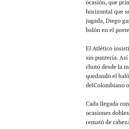
ocasión, que pri
horizontal que s
jugada, Diego gan
balón en el poste
El Atlético insis
sin puntería. As
chutó desde la m
quedando el baló
delColombiano ot
Cada llegada con 
ocasiones dobles
remató de cabeza