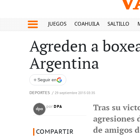
JUEGOS
COAHUILA
SALTILLO
Agreden a boxea
Argentina
+
Seguir en
DEPORTES
/
29 septiembre 2015 03:35
Tras su vict
DPA
por
agresiones 
de amigos d
COMPARTIR