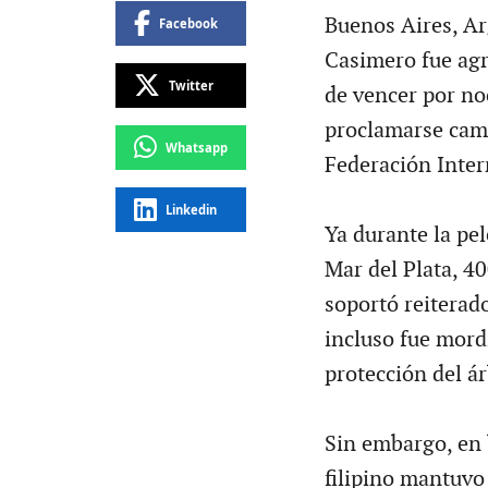
Buenos Aires, Arg
Facebook
Casimero fue agr
Twitter
de vencer por noc
proclamarse cam
Whatsapp
Federación Inter
Linkedin
Ya durante la pel
Mar del Plata, 4
soportó reiterad
incluso fue mordi
protección del á
Sin embargo, en b
filipino mantuvo