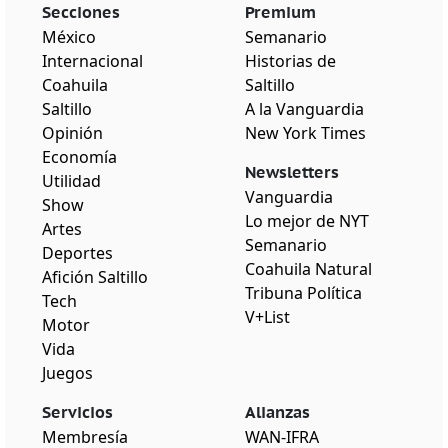
Secciones
Premium
México
Semanario
Internacional
Historias de
Coahuila
Saltillo
Saltillo
A la Vanguardia
Opinión
New York Times
Economía
Newsletters
Utilidad
Vanguardia
Show
Lo mejor de NYT
Artes
Semanario
Deportes
Coahuila Natural
Afición Saltillo
Tribuna Política
Tech
V+List
Motor
Vida
Juegos
Servicios
Alianzas
Membresía
WAN-IFRA