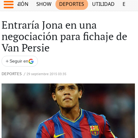
OPINIÓN
SHOW
DEPORTES
UTILIDAD
ECON
Entraría Jona en una
negociación para fichaje de
Van Persie
+
Seguir en
DEPORTES
/
29 septiembre 2015 03:35