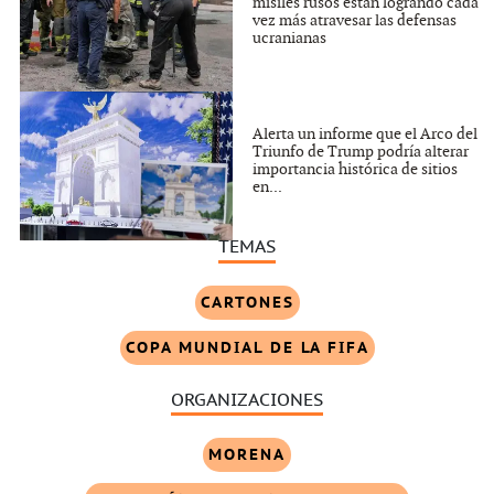
misiles rusos están logrando cada
vez más atravesar las defensas
ucranianas
Alerta un informe que el Arco del
Triunfo de Trump podría alterar
importancia histórica de sitios
en...
TEMAS
CARTONES
COPA MUNDIAL DE LA FIFA
ORGANIZACIONES
MORENA