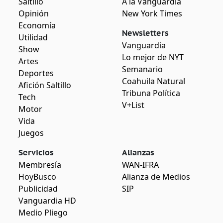
Saltillo
A la Vanguardia
Opinión
New York Times
Economía
Newsletters
Utilidad
Vanguardia
Show
Lo mejor de NYT
Artes
Semanario
Deportes
Coahuila Natural
Afición Saltillo
Tribuna Política
Tech
V+List
Motor
Vida
Juegos
Servicios
Alianzas
Membresía
WAN-IFRA
HoyBusco
Alianza de Medios
Publicidad
SIP
Vanguardia HD
Medio Pliego