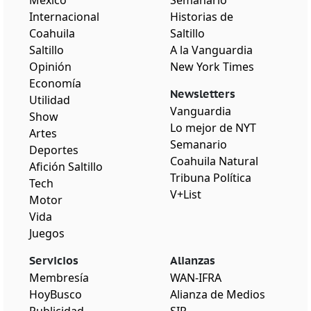
Internacional
Historias de
Coahuila
Saltillo
Saltillo
A la Vanguardia
Opinión
New York Times
Economía
Newsletters
Utilidad
Vanguardia
Show
Lo mejor de NYT
Artes
Semanario
Deportes
Coahuila Natural
Afición Saltillo
Tribuna Política
Tech
V+List
Motor
Vida
Juegos
Servicios
Alianzas
Membresía
WAN-IFRA
HoyBusco
Alianza de Medios
Publicidad
SIP