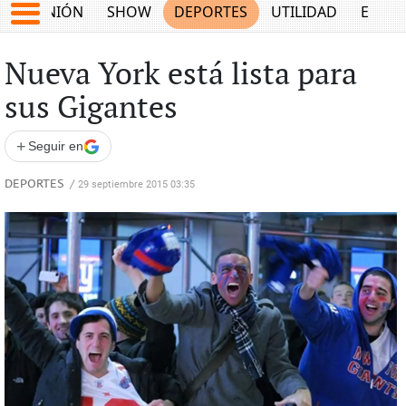
OPINIÓN
SHOW
DEPORTES
UTILIDAD
ECON
Nueva York está lista para
sus Gigantes
+
Seguir en
DEPORTES
/
29 septiembre 2015 03:35