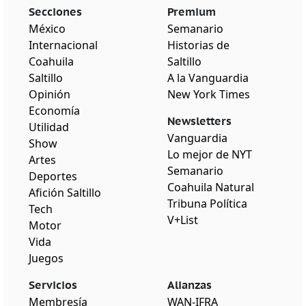
Secciones
Premium
México
Semanario
Internacional
Historias de
Coahuila
Saltillo
Saltillo
A la Vanguardia
Opinión
New York Times
Economía
Newsletters
Utilidad
Vanguardia
Show
Lo mejor de NYT
Artes
Semanario
Deportes
Coahuila Natural
Afición Saltillo
Tribuna Política
Tech
V+List
Motor
Vida
Juegos
Servicios
Alianzas
Membresía
WAN-IFRA