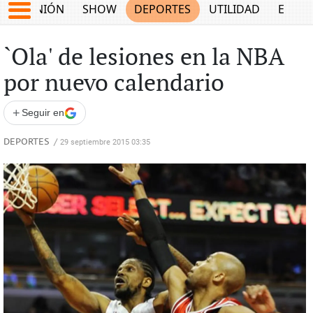
OPINIÓN
SHOW
DEPORTES
UTILIDAD
ECON
`Ola' de lesiones en la NBA
por nuevo calendario
+
Seguir en
DEPORTES
/
29 septiembre 2015 03:35