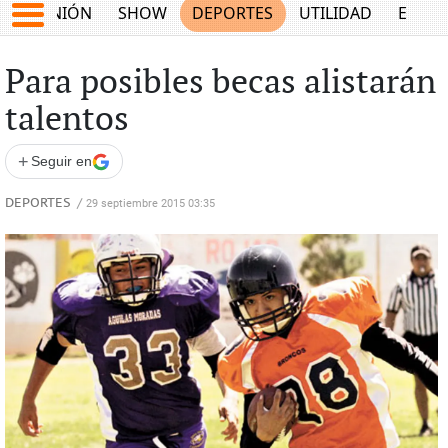
OPINIÓN
SHOW
DEPORTES
UTILIDAD
ECON
Para posibles becas alistarán
talentos
+
Seguir en
DEPORTES
/
29 septiembre 2015 03:35