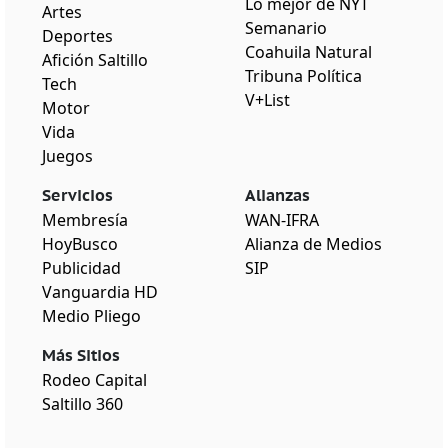
Lo mejor de NYT
Artes
Semanario
Deportes
Coahuila Natural
Afición Saltillo
Tribuna Política
Tech
V+List
Motor
Vida
Juegos
Servicios
Alianzas
Membresía
WAN-IFRA
HoyBusco
Alianza de Medios
Publicidad
SIP
Vanguardia HD
Medio Pliego
Más Sitios
Rodeo Capital
Saltillo 360