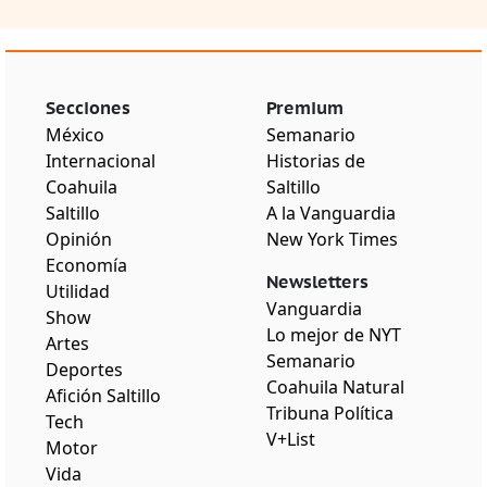
Secciones
Premium
México
Semanario
Internacional
Historias de
Coahuila
Saltillo
Saltillo
A la Vanguardia
Opinión
New York Times
Economía
Newsletters
Utilidad
Vanguardia
Show
Lo mejor de NYT
Artes
Semanario
Deportes
Coahuila Natural
Afición Saltillo
Tribuna Política
Tech
V+List
Motor
Vida