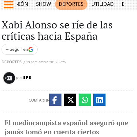
OPINIÓN
SHOW
DEPORTES
UTILIDAD
ECON
Xabi Alonso se ríe de las
críticas hacia España
+
Seguir en
DEPORTES
/
29 septiembre 2015 06:25
EFE
por
COMPARTIR
El mediocampista español aseguró que
jamás tomó en cuenta ciertos