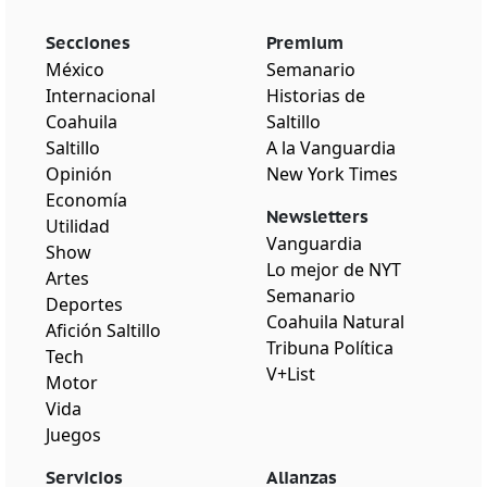
Secciones
Premium
México
Semanario
Internacional
Historias de
Coahuila
Saltillo
Saltillo
A la Vanguardia
Opinión
New York Times
Economía
Newsletters
Utilidad
Vanguardia
Show
Lo mejor de NYT
Artes
Semanario
Deportes
Coahuila Natural
Afición Saltillo
Tribuna Política
Tech
V+List
Motor
Vida
Juegos
Servicios
Alianzas