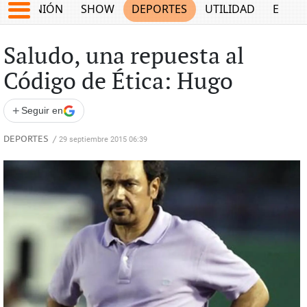
OPINIÓN
SHOW
DEPORTES
UTILIDAD
ECON
Saludo, una repuesta al
Código de Ética: Hugo
+
Seguir en
DEPORTES
/
29 septiembre 2015 06:39