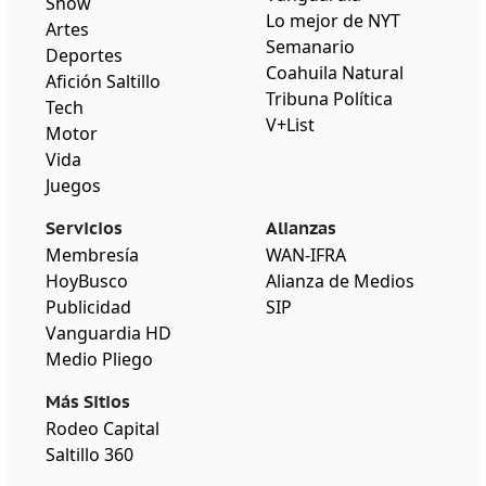
Show
Lo mejor de NYT
Artes
Semanario
Deportes
Coahuila Natural
Afición Saltillo
Tribuna Política
Tech
V+List
Motor
Vida
Juegos
Servicios
Alianzas
Membresía
WAN-IFRA
HoyBusco
Alianza de Medios
Publicidad
SIP
Vanguardia HD
Medio Pliego
Más Sitios
Rodeo Capital
Saltillo 360