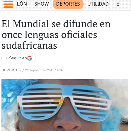
OPINIÓN
SHOW
DEPORTES
UTILIDAD
ECON
El Mundial se difunde en
once lenguas oficiales
sudafricanas
+
Seguir en
DEPORTES
/
22 septiembre 2015 14:26