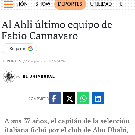
OPINIÓN
SHOW
DEPORTES
UTILIDAD
ECON
Al Ahli último equipo de
Fabio Cannavaro
+
Seguir en
DEPORTES
/
22 septiembre 2015 14:26
EL UNIVERSAL
por
COMPARTIR
A sus 37 años, el capitán de la selección
italiana fichó por el club de Abu Dhabi,