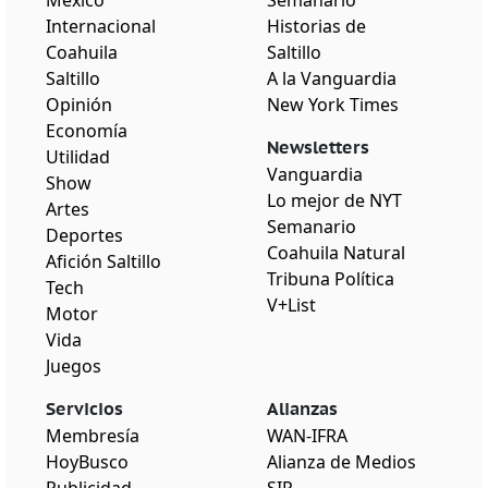
Internacional
Historias de
Coahuila
Saltillo
Saltillo
A la Vanguardia
Opinión
New York Times
Economía
Newsletters
Utilidad
Vanguardia
Show
Lo mejor de NYT
Artes
Semanario
Deportes
Coahuila Natural
Afición Saltillo
Tribuna Política
Tech
V+List
Motor
Vida
Juegos
Servicios
Alianzas
Membresía
WAN-IFRA
HoyBusco
Alianza de Medios
Publicidad
SIP