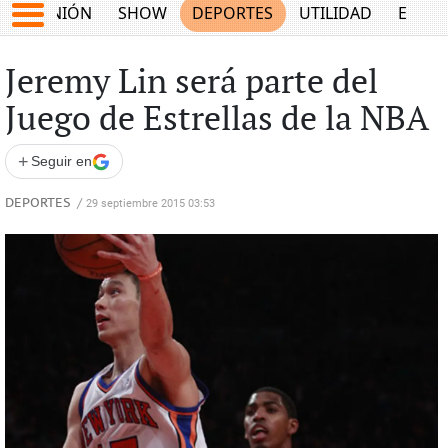
OPINIÓN
SHOW
DEPORTES
UTILIDAD
ECON
Jeremy Lin será parte del
Juego de Estrellas de la NBA
+
Seguir en
DEPORTES
/
29 septiembre 2015 03:53