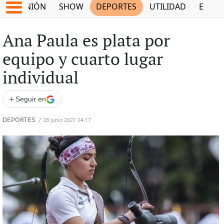
OPINIÓN
SHOW
DEPORTES
UTILIDAD
ECON
Ana Paula es plata por
equipo y cuarto lugar
individual
+
Seguir en
DEPORTES
/
28 junio 2021 04:17