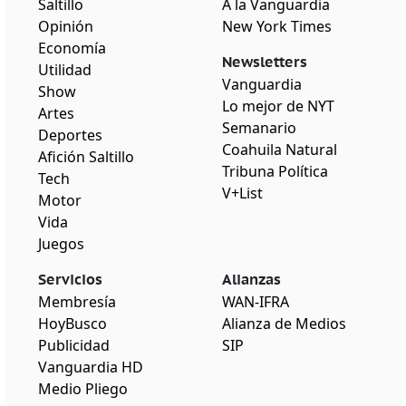
Saltillo
A la Vanguardia
Opinión
New York Times
Economía
Newsletters
Utilidad
Vanguardia
Show
Lo mejor de NYT
Artes
Semanario
Deportes
Coahuila Natural
Afición Saltillo
Tribuna Política
Tech
V+List
Motor
Vida
Juegos
Servicios
Alianzas
Membresía
WAN-IFRA
HoyBusco
Alianza de Medios
Publicidad
SIP
Vanguardia HD
Medio Pliego