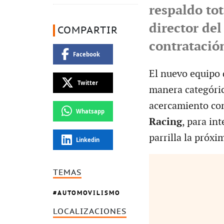
respaldo to
director del
COMPARTIR
contratació
Facebook
El nuevo equipo
Twitter
manera categóric
acercamiento c
Whatsapp
Racing
, para in
parrilla la próx
Linkedin
TEMAS
AUTOMOVILISMO
LOCALIZACIONES