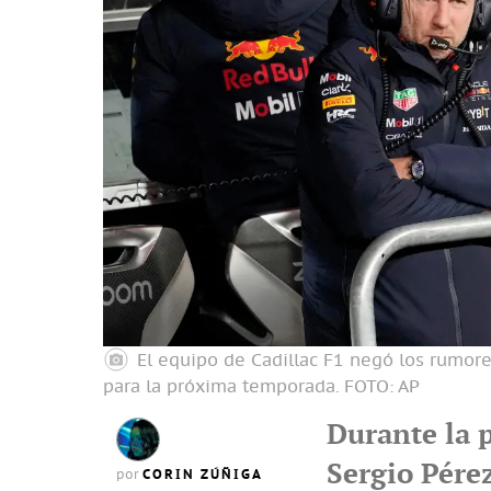
El equipo de Cadillac F1 negó los rumore
para la próxima temporada.
FOTO: AP
Durante la p
Sergio Pére
CORIN ZÚÑIGA
por