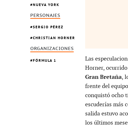
NUEVA YORK
PERSONAJES
SERGIO PÉREZ
CHRISTIAN HORNER
ORGANIZACIONES
Las especulacion
FÓRMULA 1
Horner, ocurrido
Gran Bretaña
, 
frente del equip
conquistó ocho tí
escuderías más c
salida estuvo ac
los últimos mese