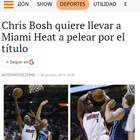
OPINIÓN
SHOW
DEPORTES
UTILIDAD
ECON
Chris Bosh quiere llevar a
Miami Heat a pelear por el
título
+
Seguir en
AUTOMOVILISMO
/
30 octubre 2015 14:08