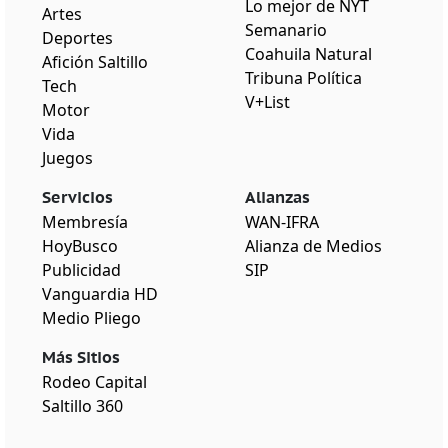
Lo mejor de NYT
Artes
Semanario
Deportes
Coahuila Natural
Afición Saltillo
Tribuna Política
Tech
V+List
Motor
Vida
Juegos
Servicios
Alianzas
Membresía
WAN-IFRA
HoyBusco
Alianza de Medios
Publicidad
SIP
Vanguardia HD
Medio Pliego
Más Sitios
Rodeo Capital
Saltillo 360