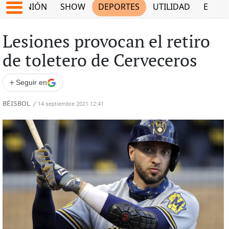
OPINIÓN
SHOW
DEPORTES
UTILIDAD
ECON
Lesiones provocan el retiro
de toletero de Cerveceros
+
Seguir en
BÉISBOL
/
14 septiembre 2021 12:41