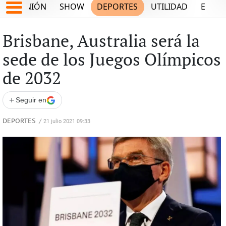
OPINIÓN
SHOW
DEPORTES
UTILIDAD
ECON
Brisbane, Australia será la
sede de los Juegos Olímpicos
de 2032
+
Seguir en
DEPORTES
/
21 julio 2021 09:33