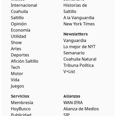
Internacional
Historias de
Coahuila
Saltillo
Saltillo
A la Vanguardia
Opinión
New York Times
Economía
Newsletters
Utilidad
Vanguardia
Show
Lo mejor de NYT
Artes
Semanario
Deportes
Coahuila Natural
Afición Saltillo
Tribuna Política
Tech
V+List
Motor
Vida
Juegos
Servicios
Alianzas
Membresía
WAN-IFRA
HoyBusco
Alianza de Medios
Publicidad
SIP