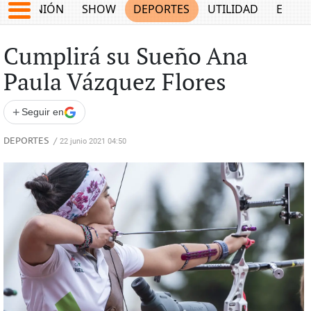
OPINIÓN
SHOW
DEPORTES
UTILIDAD
ECON
Cumplirá su Sueño Ana
Paula Vázquez Flores
+
Seguir en
DEPORTES
/
22 junio 2021 04:50