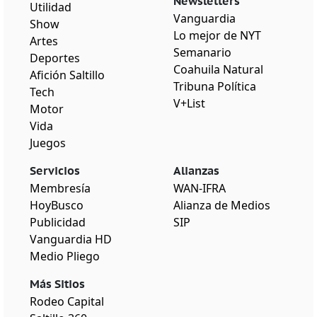
Newsletters
Utilidad
Vanguardia
Show
Lo mejor de NYT
Artes
Semanario
Deportes
Coahuila Natural
Afición Saltillo
Tribuna Política
Tech
V+List
Motor
Vida
Juegos
Servicios
Alianzas
Membresía
WAN-IFRA
HoyBusco
Alianza de Medios
Publicidad
SIP
Vanguardia HD
Medio Pliego
Más Sitios
Rodeo Capital