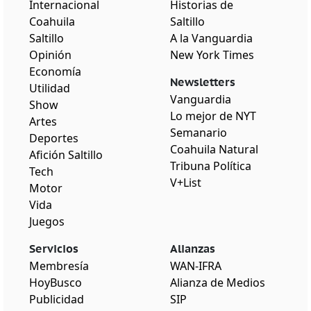
Internacional
Historias de
Coahuila
Saltillo
Saltillo
A la Vanguardia
Opinión
New York Times
Economía
Newsletters
Utilidad
Vanguardia
Show
Lo mejor de NYT
Artes
Semanario
Deportes
Coahuila Natural
Afición Saltillo
Tribuna Política
Tech
V+List
Motor
Vida
Juegos
Servicios
Alianzas
Membresía
WAN-IFRA
HoyBusco
Alianza de Medios
Publicidad
SIP