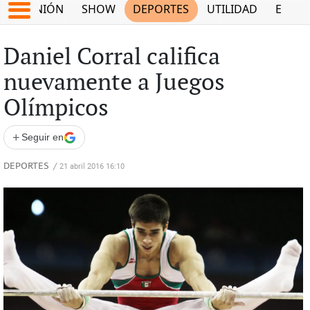
OPINIÓN
SHOW
DEPORTES
UTILIDAD
ECON
Daniel Corral califica
nuevamente a Juegos
Olímpicos
+
Seguir en
DEPORTES
/
21 abril 2016 16:10