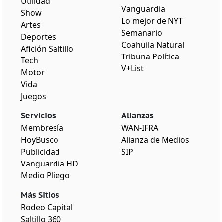
Utilidad
Vanguardia
Show
Lo mejor de NYT
Artes
Semanario
Deportes
Coahuila Natural
Afición Saltillo
Tribuna Política
Tech
V+List
Motor
Vida
Juegos
Servicios
Alianzas
Membresía
WAN-IFRA
HoyBusco
Alianza de Medios
Publicidad
SIP
Vanguardia HD
Medio Pliego
Más Sitios
Rodeo Capital
Saltillo 360