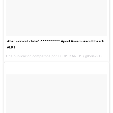
After workout chillin' ?????????? #pool #miami #southbeach
#LK1
Una publicación compartida por
LORIS KARIUS
(@lorisk21) el
15 