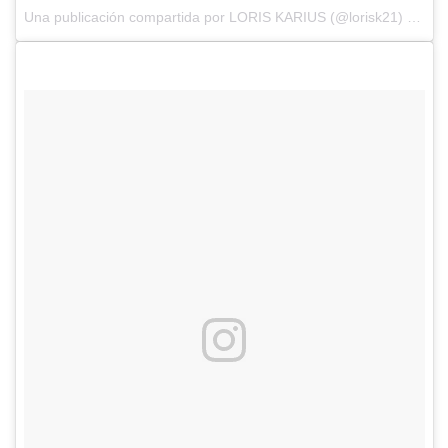
Una publicación compartida por
LORIS KARIUS
(@lorisk21) el
21 