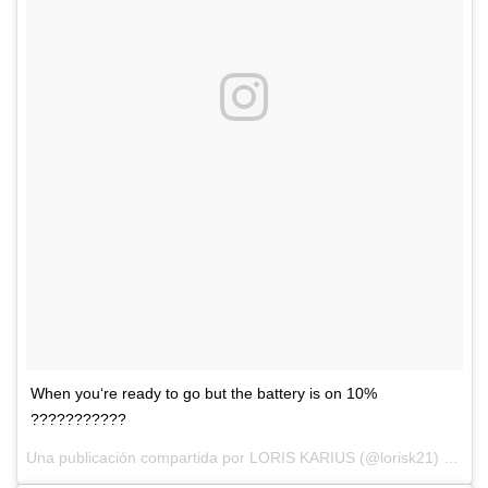
When you‘re ready to go but the battery is on 10%
???????????
Una publicación compartida por
LORIS KARIUS
(@lorisk21) el
15 