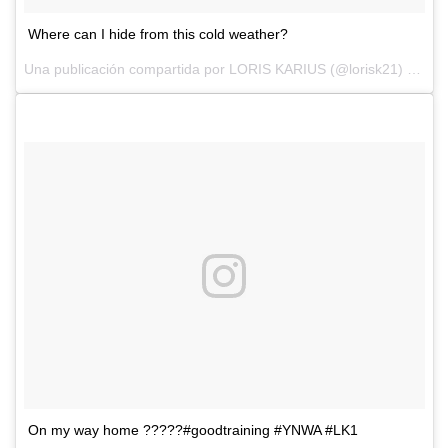
Where can I hide from this cold weather?
Una publicación compartida por
LORIS KARIUS
(@lorisk21) el
28 
On my way home ?????#goodtraining #YNWA #LK1