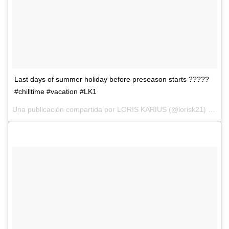
Last days of summer holiday before preseason starts ?????
#chilltime #vacation #LK1
Una publicación compartida por
LORIS KARIUS
(@lorisk21) el
1 d