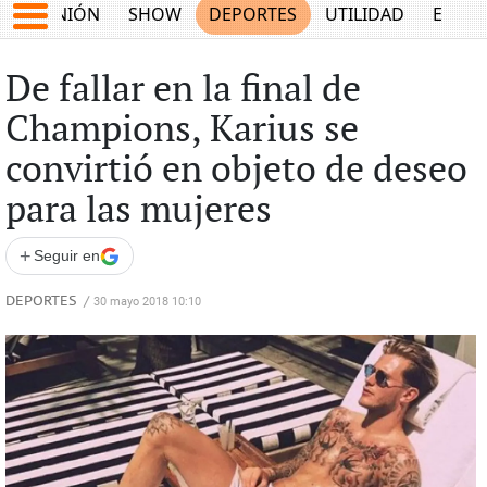
OPINIÓN
SHOW
DEPORTES
UTILIDAD
ECON
De fallar en la final de
Champions, Karius se
convirtió en objeto de deseo
para las mujeres
+
Seguir en
DEPORTES
/
30 mayo 2018 10:10