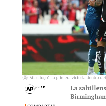
Atlas logró su primera victoria dentro de
La saltille
AP
por
Birmingham