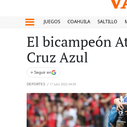
JUEGOS
COAHUILA
SALTILLO
El bicampeón At
Cruz Azul
+
Seguir en
DEPORTES
/
17 julio 2022 04:09