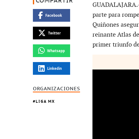
COMPARTIR
GUADALAJARA.- J
parte para rompe
Facebook
Quiñones aseguró
Twitter
reinante Atlas d
primer triunfo d
Whatsapp
Linkedin
ORGANIZACIONES
LIGA MX