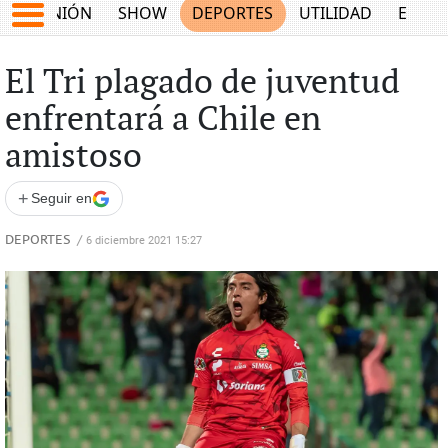
OPINIÓN
SHOW
DEPORTES
UTILIDAD
ECON
El Tri plagado de juventud
enfrentará a Chile en
amistoso
+
Seguir en
DEPORTES
/
6 diciembre 2021 15:27