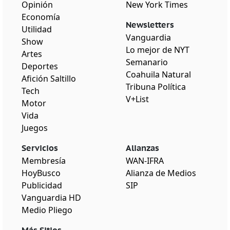
Opinión
New York Times
Economía
Newsletters
Utilidad
Vanguardia
Show
Lo mejor de NYT
Artes
Semanario
Deportes
Coahuila Natural
Afición Saltillo
Tribuna Política
Tech
V+List
Motor
Vida
Juegos
Servicios
Alianzas
Membresía
WAN-IFRA
HoyBusco
Alianza de Medios
Publicidad
SIP
Vanguardia HD
Medio Pliego