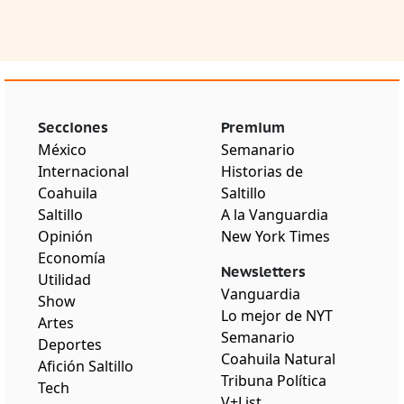
Secciones
Premium
México
Semanario
Internacional
Historias de
Coahuila
Saltillo
Saltillo
A la Vanguardia
Opinión
New York Times
Economía
Newsletters
Utilidad
Vanguardia
Show
Lo mejor de NYT
Artes
Semanario
Deportes
Coahuila Natural
Afición Saltillo
Tribuna Política
Tech
V+List