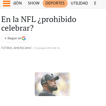
OPINIÓN
SHOW
DEPORTES
UTILIDAD
ECON
En la NFL ¿prohibido
celebrar?
+
Seguir en
FÚTBOL AMERICANO
/
5 octubre 2016 04:16