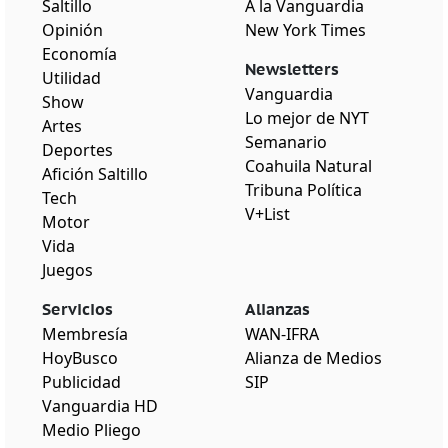
Saltillo
A la Vanguardia
Opinión
New York Times
Economía
Newsletters
Utilidad
Vanguardia
Show
Lo mejor de NYT
Artes
Semanario
Deportes
Coahuila Natural
Afición Saltillo
Tribuna Política
Tech
V+List
Motor
Vida
Juegos
Servicios
Alianzas
Membresía
WAN-IFRA
HoyBusco
Alianza de Medios
Publicidad
SIP
Vanguardia HD
Medio Pliego