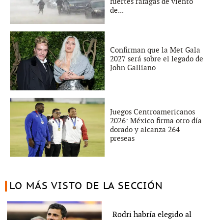
fuertes ráfagas de viento
de...
Confirman que la Met Gala
2027 será sobre el legado de
John Galliano
Juegos Centroamericanos
2026: México firma otro día
dorado y alcanza 264
preseas
LO MÁS VISTO DE LA SECCIÓN
Rodri habría elegido al