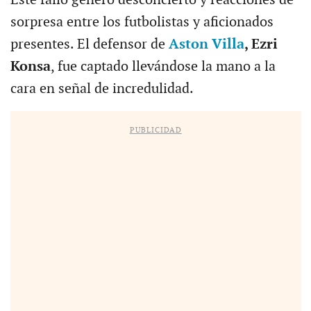
sorpresa entre los futbolistas y aficionados
presentes. El defensor de
Aston Villa
, Ezri
Konsa
, fue captado llevándose la mano a la
cara en señal de incredulidad.
PUBLICIDAD