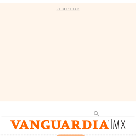
PUBLICIDAD