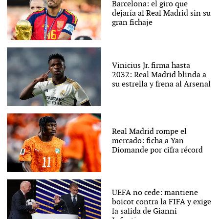
Barcelona: el giro que
dejaría al Real Madrid sin su
gran fichaje
Vinicius Jr. firma hasta
2032: Real Madrid blinda a
su estrella y frena al Arsenal
Real Madrid rompe el
mercado: ficha a Yan
Diomande por cifra récord
UEFA no cede: mantiene
boicot contra la FIFA y exige
la salida de Gianni