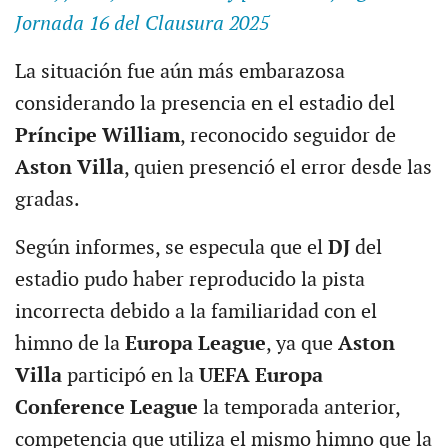
Jornada 16 del Clausura 2025
La situación fue aún más embarazosa
considerando la presencia en el estadio del
Príncipe William
, reconocido seguidor de
Aston Villa
, quien presenció el error desde las
gradas.
Según informes, se especula que el
DJ
del
estadio pudo haber reproducido la pista
incorrecta debido a la familiaridad con el
himno de la
Europa League
, ya que
Aston
Villa
participó en la
UEFA Europa
Conference League
la temporada anterior,
competencia que utiliza el mismo himno que la