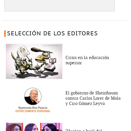
SELECCIÓN DE LOS EDITORES
Crisis en la educación
superior
El gobierno de Sheinbaum
contra Carlos Loret de Mola
y Ciro Gómez Leyva