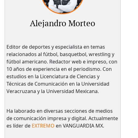
Alejandro Morteo
Editor de deportes y especialista en temas
relacionados al fútbol, basquetbol, wrestling y
fútbol americano. Redactor web e impreso, con
10 años de experiencia en el periodismo. Con
estudios en la Licenciatura de Ciencias y
Técnicas de Comunicación en la Universidad
Veracruzana y la Universidad Mexicana.
Ha laborado en diversas secciones de medios
de comunicación impresa y digital. Actualmente
es líder de
EXTREMO
en VANGUARDIA MX.