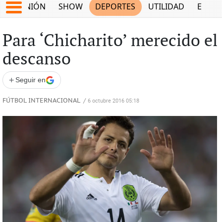
OPINIÓN
SHOW
DEPORTES
UTILIDAD
ECON
Para ‘Chicharito’ merecido el
descanso
+
Seguir en
FÚTBOL INTERNACIONAL
/
6 octubre 2016 05:18