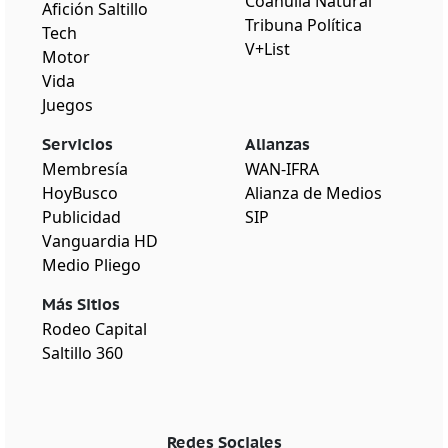
Coahuila Natural
Afición Saltillo
Tribuna Política
Tech
V+List
Motor
Vida
Juegos
Servicios
Alianzas
Membresía
WAN-IFRA
HoyBusco
Alianza de Medios
Publicidad
SIP
Vanguardia HD
Medio Pliego
Más Sitios
Rodeo Capital
Saltillo 360
Redes Sociales