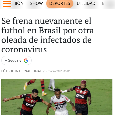
OPINIÓN
SHOW
DEPORTES
UTILIDAD
ECON
Se frena nuevamente el
futbol en Brasil por otra
oleada de infectados de
coronavirus
+
Seguir en
FÚTBOL INTERNACIONAL
/
5 marzo 2021 05:06