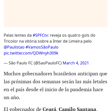
Pelas lentes da
#SPFCtv
: reveja os quatro gols do
Tricolor na vitória sobre a Inter de Limeira pelo
@Paulistao
#VamosSãoPaulo
pic.twitter.com/QDWnyh309k
— São Paulo FC (@SaoPauloFC)
March 4, 2021
Muchos gobernadores brasileños anticipan que
las próximas dos semanas serán las más letales
en el país desde el inicio de la pandemia hace
un año.
El gobernador de
Ceará
,
Camilo Santana
,