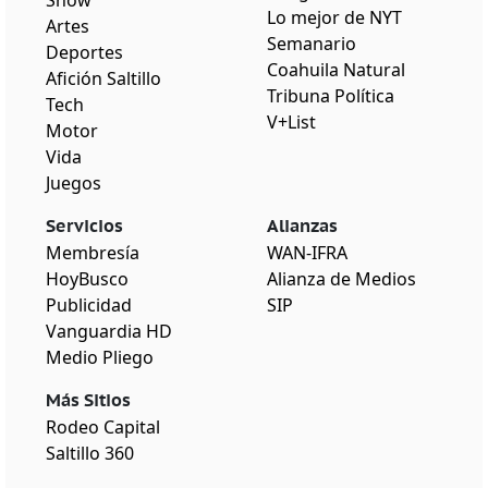
Show
Lo mejor de NYT
Artes
Semanario
Deportes
Coahuila Natural
Afición Saltillo
Tribuna Política
Tech
V+List
Motor
Vida
Juegos
Servicios
Alianzas
Membresía
WAN-IFRA
HoyBusco
Alianza de Medios
Publicidad
SIP
Vanguardia HD
Medio Pliego
Más Sitios
Rodeo Capital
Saltillo 360