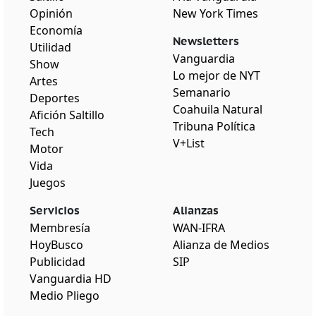
Opinión
New York Times
Economía
Newsletters
Utilidad
Vanguardia
Show
Lo mejor de NYT
Artes
Semanario
Deportes
Coahuila Natural
Afición Saltillo
Tribuna Política
Tech
V+List
Motor
Vida
Juegos
Servicios
Alianzas
Membresía
WAN-IFRA
HoyBusco
Alianza de Medios
Publicidad
SIP
Vanguardia HD
Medio Pliego