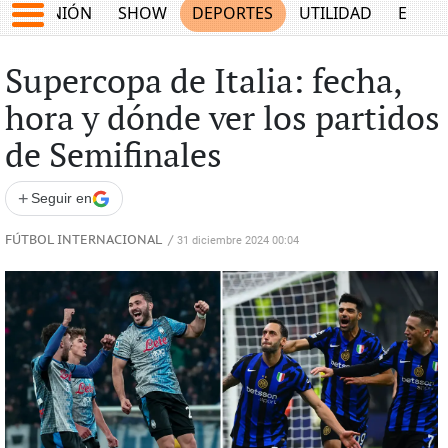
OPINIÓN
SHOW
DEPORTES
UTILIDAD
ECON
Supercopa de Italia: fecha,
hora y dónde ver los partidos
de Semifinales
+
Seguir en
FÚTBOL INTERNACIONAL
/
31 diciembre 2024 00:04