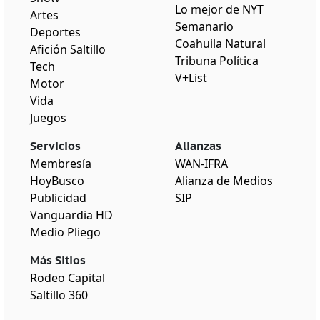
Lo mejor de NYT
Artes
Semanario
Deportes
Coahuila Natural
Afición Saltillo
Tribuna Política
Tech
V+List
Motor
Vida
Juegos
Servicios
Alianzas
Membresía
WAN-IFRA
HoyBusco
Alianza de Medios
Publicidad
SIP
Vanguardia HD
Medio Pliego
Más Sitios
Rodeo Capital
Saltillo 360