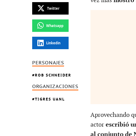
vez más
mostró 
Twitter
Whatsapp
Linkedin
PERSONAJES
ROB SCHNEIDER
ORGANIZACIONES
TIGRES UANL
Aprovechando que
actor
escribió u
al conjunto de