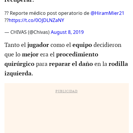
?? Reporte médico post operatorio de
@HiramMier21
??
https://t.co/0OJDLNZaNY
— CHIVAS (@Chivas)
August 8, 2019
Tanto el
jugador
como el
equipo
decidieron
que lo
mejor
era el
procedimiento
quirúrgico
para
reparar el daño
en la
rodilla
izquierda
.
PUBLICIDAD