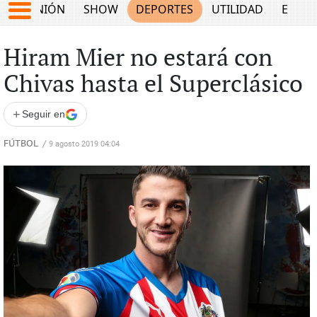
OPINIÓN
SHOW
DEPORTES
UTILIDAD
ECON
Hiram Mier no estará con
Chivas hasta el Superclásico
+
Seguir en
FÚTBOL
/
9 agosto 2019 04:04