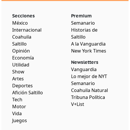
Secciones
Premium
México
Semanario
Internacional
Historias de
Coahuila
Saltillo
Saltillo
A la Vanguardia
Opinión
New York Times
Economía
Newsletters
Utilidad
Vanguardia
Show
Lo mejor de NYT
Artes
Semanario
Deportes
Coahuila Natural
Afición Saltillo
Tribuna Política
Tech
V+List
Motor
Vida
Juegos