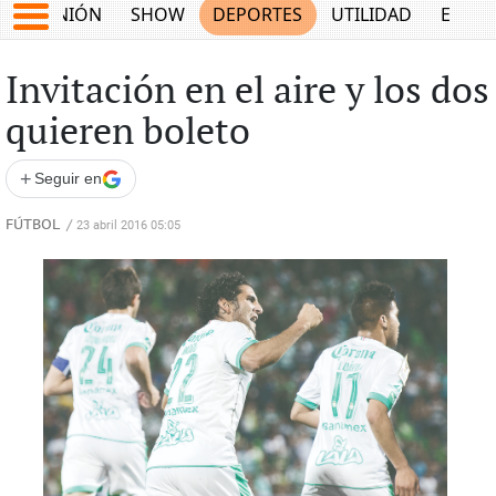
OPINIÓN
SHOW
DEPORTES
UTILIDAD
ECON
Invitación en el aire y los dos
quieren boleto
+
Seguir en
FÚTBOL
/
23 abril 2016 05:05