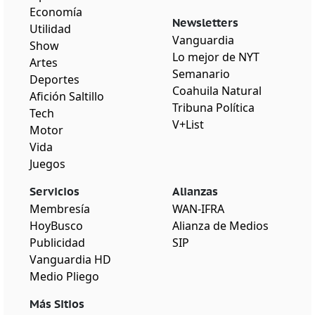
Economía
Newsletters
Utilidad
Vanguardia
Show
Lo mejor de NYT
Artes
Semanario
Deportes
Coahuila Natural
Afición Saltillo
Tribuna Política
Tech
V+List
Motor
Vida
Juegos
Servicios
Alianzas
Membresía
WAN-IFRA
HoyBusco
Alianza de Medios
Publicidad
SIP
Vanguardia HD
Medio Pliego
Más Sitios