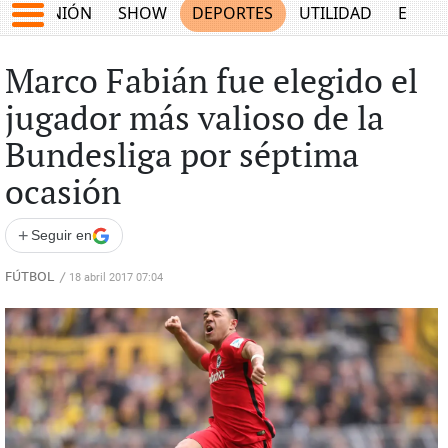
OPINIÓN
SHOW
DEPORTES
UTILIDAD
ECON
Marco Fabián fue elegido el
jugador más valioso de la
Bundesliga por séptima
ocasión
+
Seguir en
FÚTBOL
/
18 abril 2017 07:04