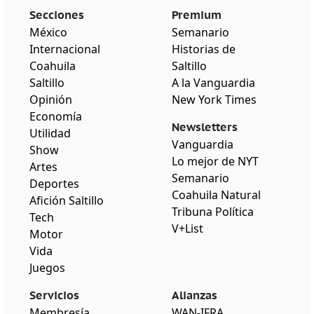
Secciones
Premium
México
Semanario
Internacional
Historias de
Coahuila
Saltillo
Saltillo
A la Vanguardia
Opinión
New York Times
Economía
Newsletters
Utilidad
Vanguardia
Show
Lo mejor de NYT
Artes
Semanario
Deportes
Coahuila Natural
Afición Saltillo
Tribuna Política
Tech
V+List
Motor
Vida
Juegos
Servicios
Alianzas
Membresía
WAN-IFRA