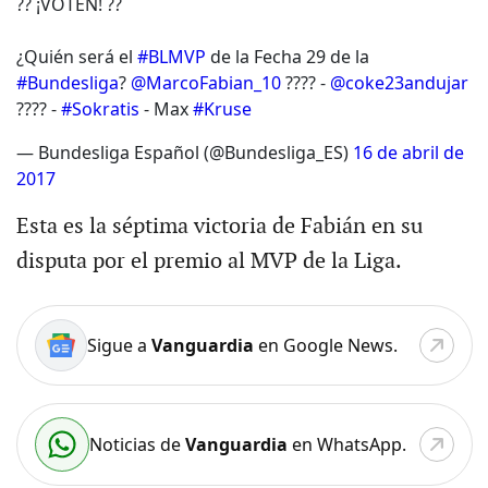
?? ¡VOTEN! ??
¿Quién será el
#BLMVP
de la Fecha 29 de la
#Bundesliga
?
@MarcoFabian_10
???? -
@coke23andujar
???? -
#Sokratis
- Max
#Kruse
— Bundesliga Español (@Bundesliga_ES)
16 de abril de
2017
Esta es la séptima victoria de Fabián en su
disputa por el premio al MVP de la Liga.
Sigue a
Vanguardia
en Google News.
Noticias de
Vanguardia
en WhatsApp.