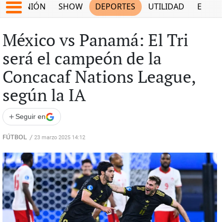
OPINIÓN
SHOW
DEPORTES
UTILIDAD
ECON
México vs Panamá: El Tri
será el campeón de la
Concacaf Nations League,
según la IA
+
Seguir en
FÚTBOL
/
23 marzo 2025 14:12