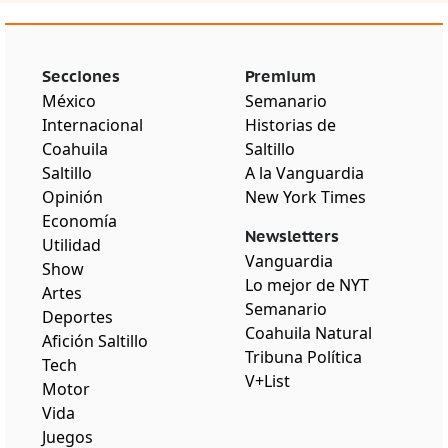
Secciones
Premium
México
Semanario
Internacional
Historias de
Coahuila
Saltillo
Saltillo
A la Vanguardia
Opinión
New York Times
Economía
Newsletters
Utilidad
Vanguardia
Show
Lo mejor de NYT
Artes
Semanario
Deportes
Coahuila Natural
Afición Saltillo
Tribuna Política
Tech
V+List
Motor
Vida
Juegos