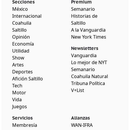
Secciones
Premium
México
Semanario
Internacional
Historias de
Coahuila
Saltillo
Saltillo
A la Vanguardia
Opinión
New York Times
Economía
Newsletters
Utilidad
Vanguardia
Show
Lo mejor de NYT
Artes
Semanario
Deportes
Coahuila Natural
Afición Saltillo
Tribuna Política
Tech
V+List
Motor
Vida
Juegos
Servicios
Alianzas
Membresía
WAN-IFRA