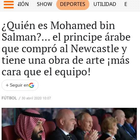
OPINIÓN
SHOW
DEPORTES
UTILIDAD
ECON
¿Quién es Mohamed bin
Salman?... el principe árabe
que compró al Newcastle y
tiene una obra de arte ¡más
cara que el equipo!
+
Seguir en
FÚTBOL
/
30 abril 2020 10:07