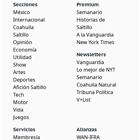
Secciones
Premium
México
Semanario
Internacional
Historias de
Coahuila
Saltillo
Saltillo
A la Vanguardia
Opinión
New York Times
Economía
Newsletters
Utilidad
Vanguardia
Show
Lo mejor de NYT
Artes
Semanario
Deportes
Coahuila Natural
Afición Saltillo
Tribuna Política
Tech
V+List
Motor
Vida
Juegos
Servicios
Alianzas
Membresía
WAN-IFRA