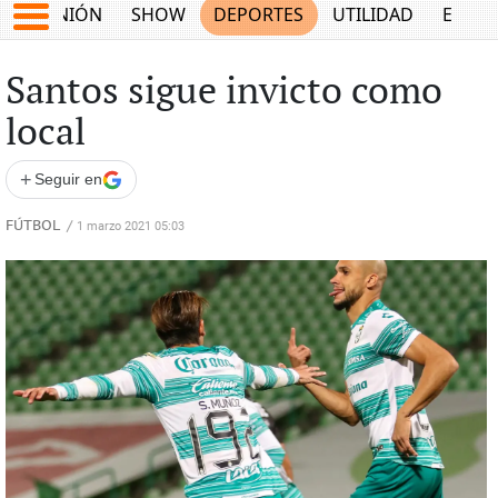
OPINIÓN
SHOW
DEPORTES
UTILIDAD
ECON
Santos sigue invicto como
local
+
Seguir en
FÚTBOL
/
1 marzo 2021 05:03