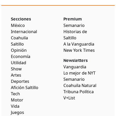
Secciones
Premium
México
Semanario
Internacional
Historias de
Coahuila
Saltillo
Saltillo
A la Vanguardia
Opinión
New York Times
Economía
Newsletters
Utilidad
Vanguardia
Show
Lo mejor de NYT
Artes
Semanario
Deportes
Coahuila Natural
Afición Saltillo
Tribuna Política
Tech
V+List
Motor
Vida
Juegos