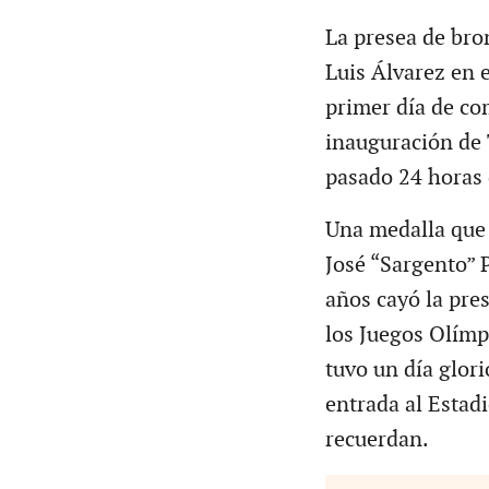
La presea de bro
Luis Álvarez en e
primer día de co
inauguración de 
pasado 24 horas d
Una medalla que 
José “Sargento” 
años cayó la pre
los Juegos Olímpi
tuvo un día glor
entrada al Estad
recuerdan.