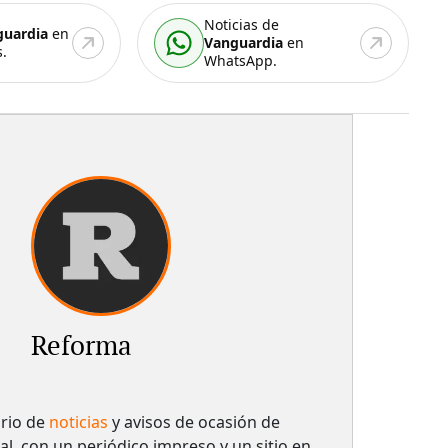
Noticias de
guardia
en
Vanguardia
en
.
WhatsApp.
Reforma
ario de
noticias
y avisos de ocasión de
al, con un periódico impreso y un sitio en