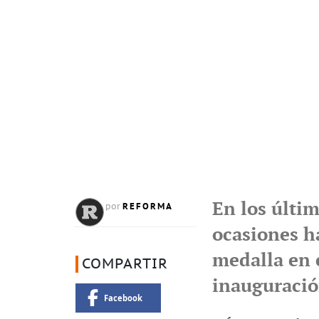
En los últi
REFORMA
por
ocasiones h
medalla en e
COMPARTIR
inauguraci
Facebook