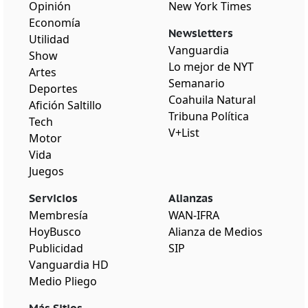
Opinión
New York Times
Economía
Newsletters
Utilidad
Vanguardia
Show
Lo mejor de NYT
Artes
Semanario
Deportes
Coahuila Natural
Afición Saltillo
Tribuna Política
Tech
V+List
Motor
Vida
Juegos
Servicios
Alianzas
Membresía
WAN-IFRA
HoyBusco
Alianza de Medios
Publicidad
SIP
Vanguardia HD
Medio Pliego