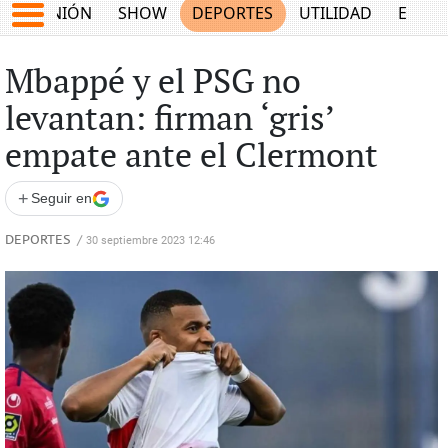
OPINIÓN
SHOW
DEPORTES
UTILIDAD
ECON
Mbappé y el PSG no
levantan: firman ‘gris’
empate ante el Clermont
+
Seguir en
DEPORTES
/
30 septiembre 2023 12:46