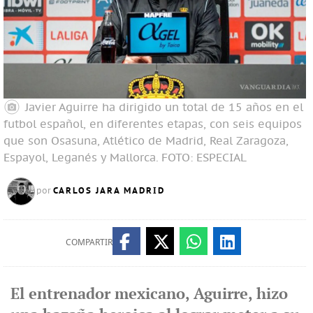
Javier Aguirre ha dirigido un total de 15 años en el
futbol español, en diferentes etapas, con seis equipos
que son Osasuna, Atlético de Madrid, Real Zaragoza,
Espayol, Leganés y Mallorca.
FOTO: ESPECIAL
CARLOS JARA MADRID
por
COMPARTIR
El entrenador mexicano, Aguirre, hizo