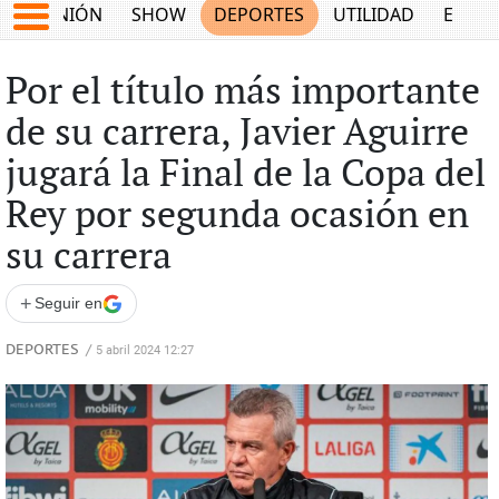
OPINIÓN
SHOW
DEPORTES
UTILIDAD
ECON
Por el título más importante
de su carrera, Javier Aguirre
jugará la Final de la Copa del
Rey por segunda ocasión en
su carrera
+
Seguir en
DEPORTES
/
5 abril 2024 12:27