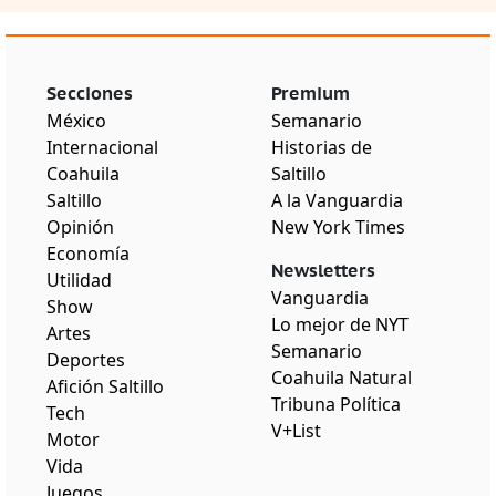
Secciones
Premium
México
Semanario
Internacional
Historias de
Coahuila
Saltillo
Saltillo
A la Vanguardia
Opinión
New York Times
Economía
Newsletters
Utilidad
Vanguardia
Show
Lo mejor de NYT
Artes
Semanario
Deportes
Coahuila Natural
Afición Saltillo
Tribuna Política
Tech
V+List
Motor
Vida
Juegos