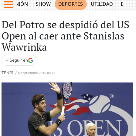
OPINIÓN
SHOW
DEPORTES
UTILIDAD
ECON
Del Potro se despidió del US
Open al caer ante Stanislas
Wawrinka
+
Seguir en
TENIS
/
8 septiembre 2016 08:13