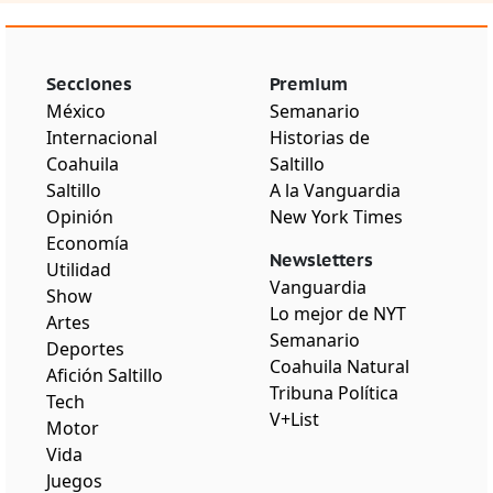
Secciones
Premium
México
Semanario
Internacional
Historias de
Coahuila
Saltillo
Saltillo
A la Vanguardia
Opinión
New York Times
Economía
Newsletters
Utilidad
Vanguardia
Show
Lo mejor de NYT
Artes
Semanario
Deportes
Coahuila Natural
Afición Saltillo
Tribuna Política
Tech
V+List
Motor
Vida
Juegos