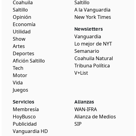
Coahuila
Saltillo
Saltillo
A la Vanguardia
Opinión
New York Times
Economía
Newsletters
Utilidad
Vanguardia
Show
Lo mejor de NYT
Artes
Semanario
Deportes
Coahuila Natural
Afición Saltillo
Tribuna Política
Tech
V+List
Motor
Vida
Juegos
Servicios
Alianzas
Membresía
WAN-IFRA
HoyBusco
Alianza de Medios
Publicidad
SIP
Vanguardia HD