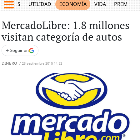
EPORTES
UTILIDAD
ECONOMÍA
VIDA
PREMIUM
MercadoLibre: 1.8 millones
visitan categoría de autos
+
Seguir en
DINERO
/
28 septiembre 2015 14:52