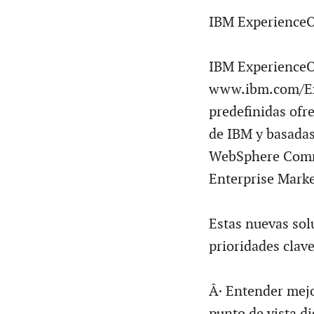
IBM Experience
IBM ExperienceO
www.ibm.com/Exp
predefinidas ofre
de IBM y basadas
WebSphere Comme
Enterprise Mark
Estas nuevas solu
prioridades clav
Â· Entender mejor
punto de vista d