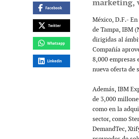
marketing, v
Facebook
México, D.F.- E
Twitter
de Tampa, IBM (
dirigidas al ámbi
Whatsapp
Compañía aprovec
8,000 empresas e
Linkedin
nueva oferta de
Además, IBM Exp
de 3,000 millone
como en la adqui
sector, como Ste
DemandTec, Xtify
proveedor de sol