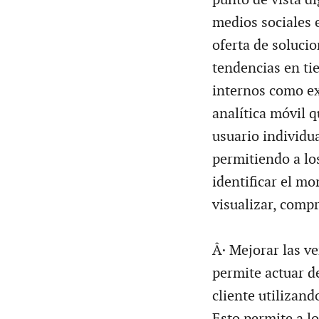
medios sociales 
oferta de solucio
tendencias en ti
internos como ex
analítica móvil 
usuario individu
permitiendo a lo
identificar el mo
visualizar, comp
Â· Mejorar las ve
permite actuar d
cliente utilizand
Esto permite a l