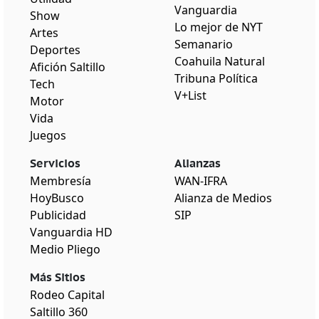
Vanguardia
Show
Lo mejor de NYT
Artes
Semanario
Deportes
Coahuila Natural
Afición Saltillo
Tribuna Política
Tech
V+List
Motor
Vida
Juegos
Servicios
Alianzas
Membresía
WAN-IFRA
HoyBusco
Alianza de Medios
Publicidad
SIP
Vanguardia HD
Medio Pliego
Más Sitios
Rodeo Capital
Saltillo 360