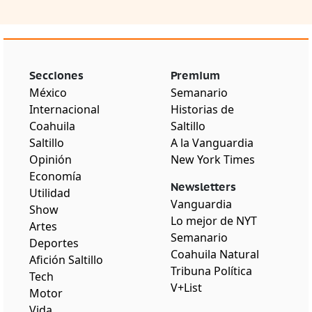
Secciones
Premium
México
Semanario
Internacional
Historias de
Coahuila
Saltillo
Saltillo
A la Vanguardia
Opinión
New York Times
Economía
Newsletters
Utilidad
Vanguardia
Show
Lo mejor de NYT
Artes
Semanario
Deportes
Coahuila Natural
Afición Saltillo
Tribuna Política
Tech
V+List
Motor
Vida