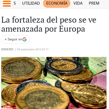
EPORTES
UTILIDAD
ECONOMÍA
VIDA
PREMIUM
La fortaleza del peso se ve
amenazada por Europa
+
Seguir en
DINERO
/
29 septiembre 2015 03:17