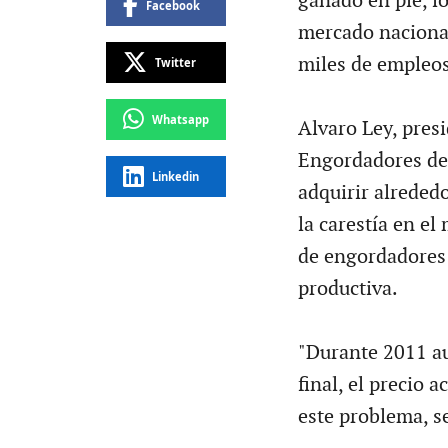
ganado en pie, l
Facebook
mercado nacional
miles de empleos
Twitter
Whatsapp
Alvaro Ley, pres
Engordadores de
Linkedin
adquirir alrededo
la carestía en e
de engordadores 
productiva.
"Durante 2011 a
final, el precio 
este problema, s