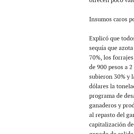
ofrecen poco val
Insumos caros po
Explicó que todo
sequía que azota 
70%, los forraje
de 900 pesos a 2 
subieron 30% y l
dólares la tonel
programa de desa
ganaderos y prod
al repasto del g
capitalización de