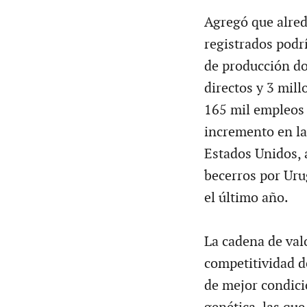
Agregó que alre
registrados podr
de producción do
directos y 3 mil
165 mil empleos d
incremento en la
Estados Unidos, a
becerros por Uru
el último año.
La cadena de valo
competitividad de
de mejor condició